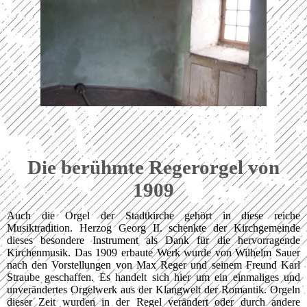
Die berühmte Regerorgel von
1909
Auch die Orgel der Stadtkirche gehört in diese reiche
Musiktradition. Herzog Georg II. schenkte der Kirchgemeinde
dieses besondere Instrument als Dank für die hervorragende
Kirchenmusik. Das 1909 erbaute Werk wurde von Wilhelm Sauer
nach den Vorstellungen von Max Reger und seinem Freund Karl
Straube geschaffen. Es handelt sich hier um ein einmaliges und
unverändertes Orgelwerk aus der Klangwelt der Romantik. Orgeln
dieser Zeit wurden in der Regel verändert oder durch andere