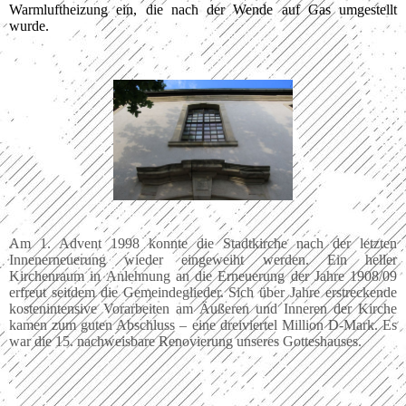
Warmluftheizung ein, die nach der Wende auf Gas umgestellt
wurde.
Am 1. Advent 1998 konnte die Stadtkirche nach der letzten
Innenerneuerung wieder eingeweiht werden. Ein heller
Kirchenraum in Anlehnung an die Erneuerung der Jahre 1908/09
erfreut seitdem die Gemeindeglieder. Sich über Jahre erstreckende
kostenintensive Vorarbeiten am Äußeren und Inneren der Kirche
kamen zum guten Abschluss – eine dreiviertel Million D-Mark. Es
war die 15. nachweisbare Renovierung unseres Gotteshauses.