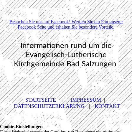
Besuchen Sie uns auf Facebook! Werden Sie ein Fan unserer
Facebook Seite und erhalten Sie besondere Vorteile.
Informationen rund um die
Evangelisch-Lutherische
Kirchgemeinde Bad Salzungen
STARTSEITE
|
IMPRESSUM
|
DATENSCHUTZERKLÄRUNG
|
KONTAKT
Cookie-Einstellungen
Diese Webseite verwendet Cookies, um Besuchern ein optimales