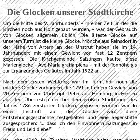
Die Glocken unserer Stadtkirche
Um die Mitte des 9. Jahrhunderts – in einer Zeit, in der die
Kirchen noch aus Holz gebaut wurden, – war der Gebrauch
von Glocken allgemein üblich. Die älteste Glocke auf
unserem Turm ist die kleine Glocke. Mönche aus Reinsdorf in
der Nähe von Artern an der Unstrut haben sie im 14.
Jahrhundert mit einem Gewicht von fast 12 Zentnern
gegossen. Die Kirchgemeinde Salzungen kaufte diese
Marienglocke – Ave Maria gratia plena – mit der Tonhöhe gis
zur Ergänzung des Geläutes im Jahr 1922 an.
Nach dem Ersten Weltkrieg war im Turm nur noch die
mittlere Glocke vorhanden, die 1791 mit einem Gewicht von
20 Zentnern von Christoph Peter aus Homburg in Hessen
aus den Überresten der bei dem großen Stadtbrand des
Jahres 1786 zerstörten Glocken, gegossen worden war. In
einer Inschrift auf der Glocke wird diese
Entstehungsgeschichte festgehalten und eine Segensbitte
ausgesprochen: “… dass ich den Einwohnern Salzungens in
Freud und Leid diene.”