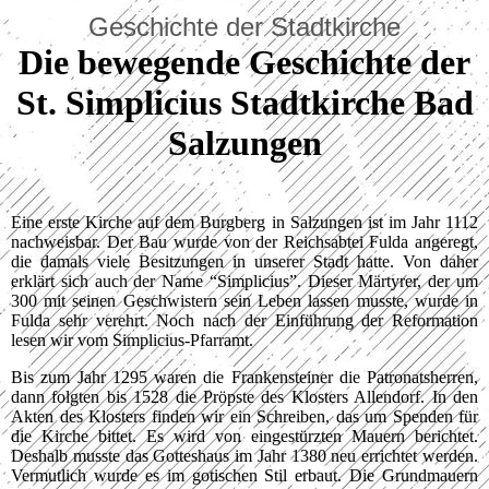
Geschichte der Stadtkirche
Die bewegende Geschichte der
St. Simplicius Stadtkirche Bad
Salzungen
Eine erste Kirche auf dem Burgberg in Salzungen ist im Jahr 1112
nachweisbar. Der Bau wurde von der Reichsabtei Fulda angeregt,
die damals viele Besitzungen in unserer Stadt hatte. Von daher
erklärt sich auch der Name “Simplicius”. Dieser Märtyrer, der um
300 mit seinen Geschwistern sein Leben lassen musste, wurde in
Fulda sehr verehrt. Noch nach der Einführung der Reformation
lesen wir vom Simplicius-Pfarramt.
Bis zum Jahr 1295 waren die Frankensteiner die Patronatsherren,
dann folgten bis 1528 die Pröpste des Klosters Allendorf. In den
Akten des Klosters finden wir ein Schreiben, das um Spenden für
die Kirche bittet. Es wird von eingestürzten Mauern berichtet.
Deshalb musste das Gotteshaus im Jahr 1380 neu errichtet werden.
Vermutlich wurde es im gotischen Stil erbaut. Die Grundmauern