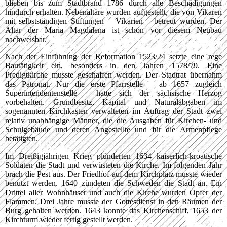
blieben bis zum Stadtbrand 1786 durch alle Beschädigungen
hindurch erhalten. Nebenaltäre wurden aufgestellt, die von Vikaren
mit selbstständigen Stiftungen – Vikarien – betreut wurden. Der
Altar der Maria Magdalena ist schon vor diesem Neubau
nachweisbar.
Nach der Einführung der Reformation 1523/24 setzte eine rege
Bautätigkeit ein, besonders in den Jahren 1578/79. Eine
Predigtkirche musste geschaffen werden. Der Stadtrat übernahm
das Patronat. Nur die erste Pfarrstelle – ab 1657 zugleich
Superintendentenstelle – hatte sich der sächsische Herzog
vorbehalten. Grundbesitz, Kapital und Naturalabgaben im
sogenannten Kirchkasten verwalteten im Auftrag der Stadt zwei
relativ unabhängige Männer, die die Ausgaben für Kirchen- und
Schulgebäude und deren Angestellte und für die Armenpflege
betätigten.
Im Dreißigjährigen Krieg plünderten 1634 kaiserlich-kroatische
Soldaten die Stadt und verwüsteten die Kirche. Im folgenden Jahr
brach die Pest aus. Der Friedhof auf dem Kirchplatz musste wieder
benutzt werden. 1640 zündeten die Schweden die Stadt an. Ein
Drittel aller Wohnhäuser und auch die Kirche wurden Opfer der
Flammen. Drei Jahre musste der Gottesdienst in den Räumen der
Burg gehalten werden. 1643 konnte das Kirchenschiff, 1653 der
Kirchturm wieder fertig gestellt werden.