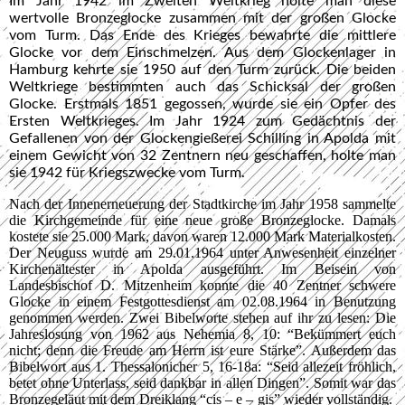
Im Jahr 1942 im Zweiten Weltkrieg holte man diese
wertvolle Bronzeglocke zusammen mit der großen Glocke
vom Turm. Das Ende des Krieges bewahrte die mittlere
Glocke vor dem Einschmelzen. Aus dem Glockenlager in
Hamburg kehrte sie 1950 auf den Turm zurück. Die beiden
Weltkriege bestimmten auch das Schicksal der großen
Glocke. Erstmals 1851 gegossen, wurde sie ein Opfer des
Ersten Weltkrieges. Im Jahr 1924 zum Gedächtnis der
Gefallenen von der Glockengießerei Schilling in Apolda mit
einem Gewicht von 32 Zentnern neu geschaffen, holte man
sie 1942 für Kriegszwecke vom Turm.
Nach der Innenerneuerung der Stadtkirche im Jahr 1958 sammelte
die Kirchgemeinde für eine neue große Bronzeglocke. Damals
kostete sie 25.000 Mark, davon waren 12.000 Mark Materialkosten.
Der Neuguss wurde am 29.01.1964 unter Anwesenheit einzelner
Kirchenältester in Apolda ausgeführt. Im Beisein von
Landesbischof D. Mitzenheim konnte die 40 Zentner schwere
Glocke in einem Festgottesdienst am 02.08.1964 in Benutzung
genommen werden. Zwei Bibelworte stehen auf ihr zu lesen: Die
Jahreslosung von 1962 aus Nehemia 8, 10: “Bekümmert euch
nicht; denn die Freude am Herrn ist eure Stärke”. Außerdem das
Bibelwort aus 1. Thessalonicher 5, 16-18a: “Seid allezeit fröhlich,
betet ohne Unterlass, seid dankbar in allen Dingen”. Somit war das
Bronzegeläut mit dem Dreiklang “cis – e – gis” wieder vollständig.