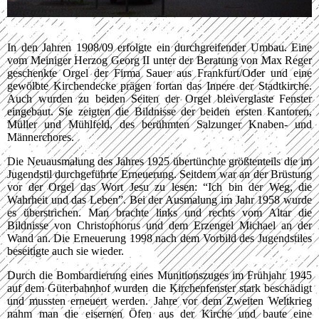
In den Jahren 1908/09 erfolgte ein durchgreifender Umbau. Eine
vom Meiniger Herzog Georg II unter der Beratung von Max Reger
geschenkte Orgel der Firma Sauer aus Frankfurt/Oder und eine
gewölbte Kirchendecke prägen fortan das Innere der Stadtkirche.
Auch wurden zu beiden Seiten der Orgel bleiverglaste Fenster
eingebaut. Sie zeigten die Bildnisse der beiden ersten Kantoren,
Müller und Mühlfeld, des berühmten Salzunger Knaben- und
Männerchores.
Die Neuausmalung des Jahres 1925 übertünchte größtenteils die im
Jugendstil durchgeführte Erneuerung. Seitdem war an der Brüstung
vor der Orgel das Wort Jesu zu lesen: “Ich bin der Weg, die
Wahrheit und das Leben”. Bei der Ausmalung im Jahr 1958 wurde
es überstrichen. Man brachte links und rechts vom Altar die
Bildnisse von Christophorus und dem Erzengel Michael an der
Wand an. Die Erneuerung 1998 nach dem Vorbild des Jugendstiles
beseitigte auch sie wieder.
Durch die Bombardierung eines Munitionszuges im Frühjahr 1945
auf dem Güterbahnhof wurden die Kirchenfenster stark beschädigt
und mussten erneuert werden. Jahre vor dem Zweiten Weltkrieg
nahm man die eisernen Öfen aus der Kirche und baute eine