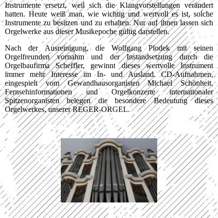
Instrumente ersetzt, weil sich die Klangvorstellungen verändert
hatten. Heute weiß man, wie wichtig und wertvoll es ist, solche
Instrumente zu besitzen und zu erhalten. Nur auf ihnen lassen sich
Orgelwerke aus dieser Musikepoche gültig darstellen.
Nach der Ausreinigung, die Wolfgang Plodek mit seinen
Orgelfreunden vornahm und der Instandsetzung durch die
Orgelbaufirma Scheffler, gewinnt dieses wertvolle Instrument
immer mehr Interesse im In- und Ausland. CD-Aufnahmen,
eingespielt vom Gewandhausorganisten Michael Schönheit,
Fernsehinformationen und Orgelkonzerte internationaler
Spitzenorganisten belegen die besondere Bedeutung dieses
Orgelwerkes, unserer REGER-ORGEL.